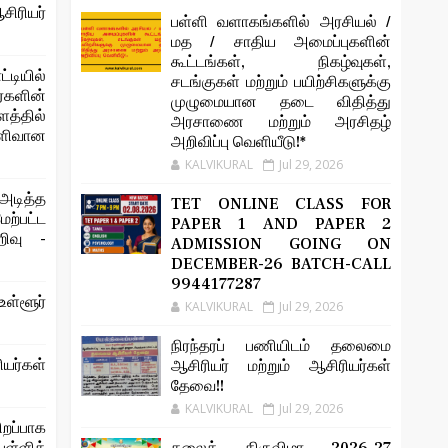
சிரியர்
பள்ளி வளாகங்களில் அரசியல் /
மத / சாதிய அமைப்புகளின்
கூட்டங்கள், நிகழ்வுகள்,
்டியில்
சடங்குகள் மற்றும் பயிற்சிகளுக்கு
களின்
முழுமையான தடை விதித்து
்தில்
அரசாணை மற்றும் அரசிதழ்
ெளிவான
அறிவிப்பு வெளியீடு!*
KALVIKURAL
Jul 29, 2026
அடித்த
TET ONLINE CLASS FOR
்பட்ட
PAPER 1 AND PAPER 2
றிவு -
ADMISSION GOING ON
DECEMBER-26 BATCH-CALL
9944177287
ள்ளூர்
KALVIKURAL
Jul 29, 2026
நிரந்தரப் பணியிடம் தலைமை
ியர்கள்
ஆசிரியர் மற்றும் ஆசிரியர்கள்
தேவை!!
KALVIKURAL
Jul 29, 2026
ிறப்பாக