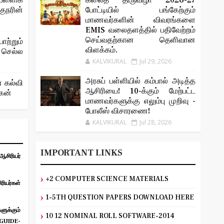
ள்ளிக்
கலைத் திருவிழா 2026-27
ரின்
போட்டியில் பங்கேற்கும்
மாணவர்களின் விவரங்களை
EMIS வலைதளத்தில் பதிவேற்றம்
செய்வதற்கான தெளிவான
ற்றும்
விளக்கம்.
 செல்ல
KALVIKURAL
Jul 29, 2026
அரசுப் பள்ளியில் கம்பால் அடித்த
் கல்வி
ஆசிரியை! 10-க்கும் மேற்பட்ட
ோகன்
மாணவர்களுக்கு எலும்பு முறிவு -
போலீஸ் விசாரணை!
KALVIKURAL
Jul 28, 2026
IMPORTANT LINKS
சிரியர்
+2 COMPUTER SCIENCE MATERIALS
ியர்கள்
1-5TH QUESTION PAPERS DOWNLOAD HERE
ுக்கும்
10 12 NOMINAL ROLL SOFTWARE-2014
UIDE-