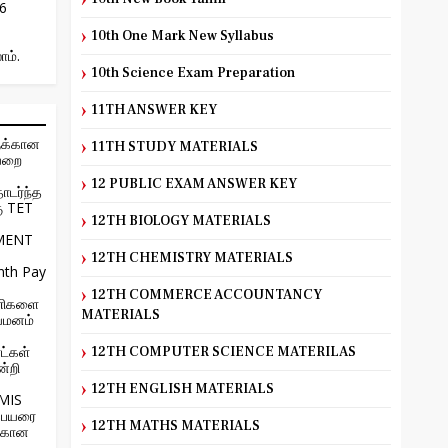
26
10th One Mark New Syllabus
ாம்.
10th Science Exam Preparation
11TH ANSWER KEY
ுக்கான
11TH STUDY MATERIALS
ையறை
12 PUBLIC EXAM ANSWER KEY
ொடர்ந்த
கு TET
12TH BIOLOGY MATERIALS
MENT
12TH CHEMISTRY MATERIALS
nth Pay
12TH COMMERCE ACCOUNTANCY
 பணிகளை
MATERIALS
யமனம்
ட்கள்
12TH COMPUTER SCIENCE MATERILAS
்றி
12TH ENGLISH MATERIALS
EMIS
பெயரை
12TH MATHS MATERIALS
ற்கான