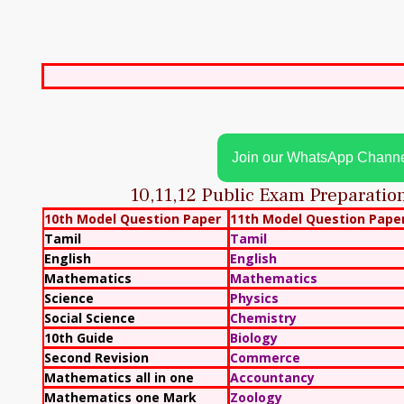
Join our WhatsApp Chann
10,11,12 Public Exam Preparati
10th Model Question Paper
11th Model Question Pape
Tamil
Tamil
English
English
Mathematics
Mathematics
Science
Physics
Social Science
Chemistry
10th Guide
Biology
Second Revision
Commerce
Mathematics all in one
Accountancy
Mathematics one Mark
Zoology