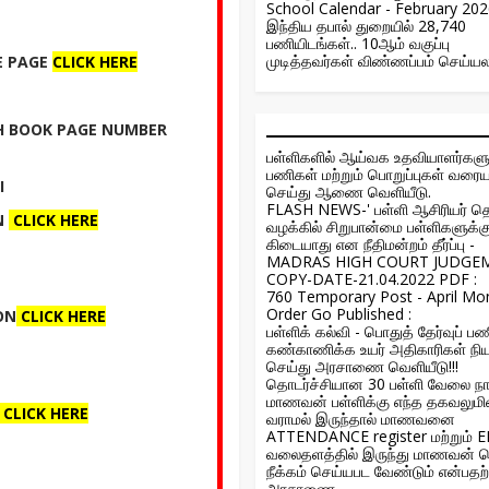
School Calendar - February 20
இந்திய தபால் துறையில் 28,740
பணியிடங்கள்.. 10ஆம் வகுப்பு
முடித்தவர்கள் விண்ணப்பம் செய்யல
E PAGE
CLICK HERE
TH BOOK PAGE NUMBER
பள்ளிகளில் ஆய்வக உதவியாளர்கள
பணிகள் மற்றும் பொறுப்புகள் வர
I
செய்து ஆணை வெளியீடு.
FLASH NEWS-' பள்ளி ஆசிரியர் த
N
CLICK HERE
வழக்கில் சிறுபான்மை பள்ளிகளுக்
கிடையாது என நீதிமன்றம் தீர்ப்பு -
MADRAS HIGH COURT JUDGE
COPY-DATE-21.04.2022 PDF :
760 Temporary Post - April Mo
Order Go Published :
ON
CLICK HERE
பள்ளிக் கல்வி - பொதுத் தேர்வுப்
கண்காணிக்க உயர் அதிகாரிகள் நி
செய்து அரசாணை வெளியீடு!!!
தொடர்ச்சியான 30 பள்ளி வேலை நா
மாணவன் பள்ளிக்கு எந்த தகவலுமின
CLICK HERE
வராமல் இருந்தால் மாணவனை
ATTENDANCE register மற்றும் 
வலைதளத்தில் இருந்து மாணவன் 
நீக்கம் செய்யபட வேண்டும் என்பத
அரசாணை