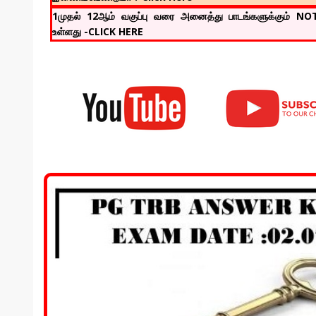
1முதல் 12ஆம் வகுப்பு வரை அனைத்து பாடங்களுக்கும் N
உள்ளது -CLICK HERE