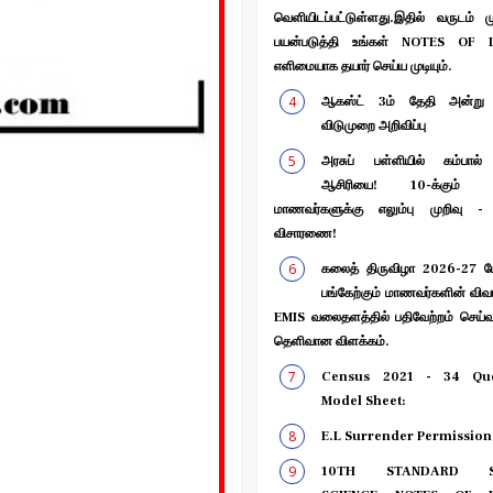
வெளியிடப்பட்டுள்ளது.இதில் வருடம் ம
பயன்படுத்தி உங்கள் NOTES OF 
எளிமையாக தயார் செய்ய முடியும்.
ஆகஸ்ட் 3ம் தேதி அன்று 
விடுமுறை அறிவிப்பு
அரசுப் பள்ளியில் கம்பால்
ஆசிரியை! 10-க்கும் மே
மாணவர்களுக்கு எலும்பு முறிவு -
விசாரணை!
கலைத் திருவிழா 2026-27 போட
பங்கேற்கும் மாணவர்களின் வி
EMIS வலைதளத்தில் பதிவேற்றம் செய்
தெளிவான விளக்கம்.
Census 2021 - 34 Que
Model Sheet:
E.L Surrender Permission
10TH STANDARD S