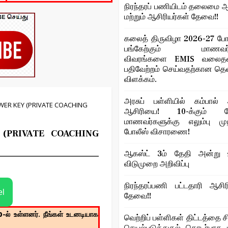
நிரந்தரப் பணியிடம் தலைமை ஆ
மற்றும் ஆசிரியர்கள் தேவை!!
கலைத் திருவிழா 2026-27 போட
பங்கேற்கும் மாணவர்
விவரங்களை EMIS வலைதளத
பதிவேற்றம் செய்வதற்கான த
விளக்கம்.
அரசுப் பள்ளியில் கம்பால் 
WER KEY (PRIVATE COACHING
ஆசிரியை! 10-க்கும் மேற
மாணவர்களுக்கு எலும்பு மு
போலீஸ் விசாரணை!
 (PRIVATE COACHING
ஆகஸ்ட் 3ம் தேதி அன்று உ
விடுமுறை அறிவிப்பு
நிரந்தரப்பணி பட்டதாரி ஆசிர
el
தேவை!!
p
-ல் உள்ளனர். நீங்கள் உடனடியாக
வெற்றிப் பள்ளிகள் திட்டத்தை ச