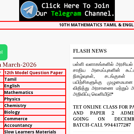
10TH MATHEMATICS TAMIL & ENGLISH MEDIUM
FLASH NEWS
el
on March-2026
பள்ளி வளாகங்களில் அரசியல் 
சாதிய அமைப்புகளின் கூட்ட
r
12th Model Question Paper
நிகழ்வுகள், சடங்குகள் ம
Tamil
பயிற்சிகளுக்கு முழுமைய
English
விதித்து அரசாணை மற்றும் அ
Mathematics
அறிவிப்பு வெளியீடு!*
Physics
Chemistry
TET ONLINE CLASS FOR P
Biology
AND PAPER 2 ADMIS
Commerce
GOING ON DECEMBE
BATCH-CALL 9944177287
Accountancy
Slow Learners Materials