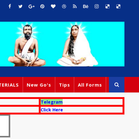
TERIALS
New Go's
Tips
All Forms
Telegram
Click Here