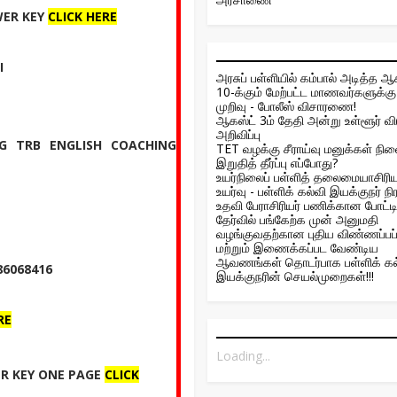
WER KEY
CLICK HERE
I
அரசுப் பள்ளியில் கம்பால் அடித்த ஆ
10-க்கும் மேற்பட்ட மாணவர்களுக்கு 
முறிவு - போலீஸ் விசாரணை!
ஆகஸ்ட் 3ம் தேதி அன்று உள்ளூர் வ
அறிவிப்பு
G TRB ENGLISH COACHING
TET வழக்கு சீராய்வு மனுக்கள் நில
இறுதித் தீர்ப்பு எப்போது?
உயர்நிலைப் பள்ளித் தலைமையாசிரிய
உயர்வு - பள்ளிக் கல்வி இயக்குநர் நிரா
உதவி பேராசிரியர் பணிக்கான போட்டி
தேர்வில் பங்கேற்க முன் அனுமதி
வழங்குவதற்கான புதிய விண்ணப்பப்
மற்றும் இணைக்கப்பட வேண்டிய
ஆவணங்கள் தொடர்பாக பள்ளிக் கல
6068416
இயக்குநரின் செயல்முறைகள்!!!
RE
Loading...
ER KEY ONE PAGE
CLICK