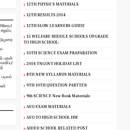
12TH PHYSICS MATERIALS
12TH RESULTS 2014
சிரியை!
12TH SLOW LEARNERS GUIDE
எலும்பு
15 WELFARE MIDDLE SCHOOLS UPGRADE
ிடுமுறை
TO HIGH SCHOOL:
ை-
1OTH SCIENCE EXAM PRAPARATION
ர் பதவி
கரிப்பு!
2014 TNGOVT HOLIDAY LIST
த்
8TH NEW SYLLABUS MATERIALS
 படிவம்
9TH 10TH QUESTION PARTTEN
்வி
9th SCIENCE New Book Materials
AEO EXAM MATERIALS
AEO TO HIGH SCHOOL HM
AIDED SCHOOL RELATED POST