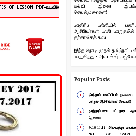
செயல்படுத்துதல் தொடர்பாக ப
கல்வி இனை இயக்குந
OTES OF LESSON PDF-வடிவில்
செயல்முறைகள்!
மாதிரிப் பள்ளியில் பணியா
ஆசிரியர்கள் பணி மாறுதலில்
தற்காலிகத் தடை
இந்த நொடி முதல் தமிழ்நாட்டின
மாறுகிறது - அமைச்சர் ராஜ்ம
Popular Posts
நிரந்தரப் பணியிடம் தலைமை ஆ
மற்றும் ஆசிரியர்கள் தேவை!!
நிரந்தரப்பணி பட்டதாரி ஆசிர
தேவை!!
9,10,11,12 அனைத்து பாடங்கள
NOTES OF LESSON G