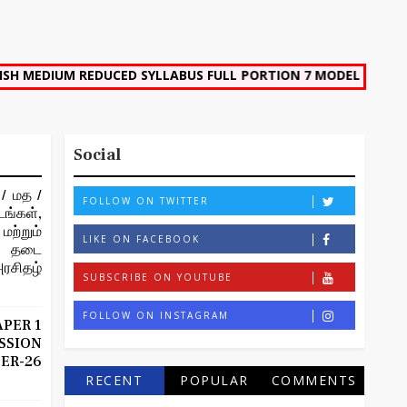
 REDUCED SYLLABUS FULL PORTION 7 MODEL QUESTION PAPER 1
Social
/ மத /
FOLLOW ON TWITTER
ங்கள்,
ற்றும்
LIKE ON FACEBOOK
ான தடை
ரசிதழ்
SUBSCRIBE ON YOUTUBE
FOLLOW ON INSTAGRAM
APER 1
SION
R-26
RECENT
POPULAR
COMMENTS