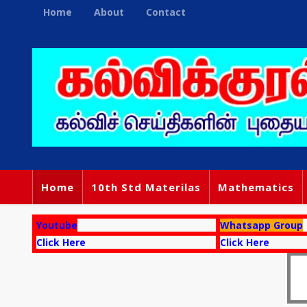
Home
About
Contact
Home
10th Std Materilas
Mathematics
Youtube
Whatsapp Group
Click Here
Click Here