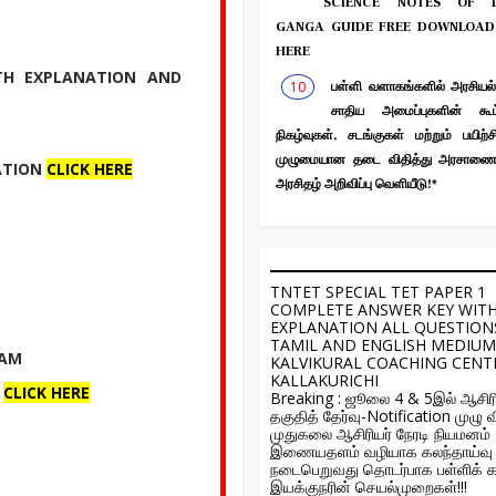
SCIENCE NOTES OF L
GANGA GUIDE FREE DOWNLOAD
HERE
TH EXPLANATION AND
பள்ளி வளாகங்களில் அரசியல்
சாதிய அமைப்புகளின் கூட்
நிகழ்வுகள், சடங்குகள் மற்றும் பயிற்ச
முழுமையான தடை விதித்து அரசாணை 
ATION
CLICK HERE
அரசிதழ் அறிவிப்பு வெளியீடு!*
TNTET SPECIAL TET PAPER 1
COMPLETE ANSWER KEY WIT
EXPLANATION ALL QUESTION
TAMIL AND ENGLISH MEDIUM
RAM
KALVIKURAL COACHING CENT
KALLAKURICHI
Y
CLICK HERE
Breaking : ஜூலை 4 & 5இல் ஆசிரி
தகுதித் தேர்வு-Notification முழு வ
முதுகலை ஆசிரியர் நேரடி நியமனம்
இணையதளம் வழியாக கலந்தாய்வு
நடைபெறுவது தொடர்பாக பள்ளிக் க
இயக்குநரின் செயல்முறைகள்!!!