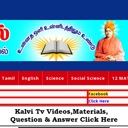
Tamil
English
Science
Social Science
12 MA
Facebook
Click Here