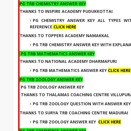
PG TRB CHEMISTRY ANSWER KEY
THANKS TO INSPIRE ACADEMY PUDUKKOTTAI
PG CHEMISTRY ANSWER KEY ALL TYPES WI
REFERENCE
CLICK HERE
THANKS TO TOPPERS ACADEMY NAMAKKAL
PG TRB CHEMISTRY ANSWER KEY WITH EXPLAN
PG TRB MATHEMATICS ANSWER KEY
THANKS TO NATIONAL ACADEMY DHARMAPURI
PG TRB MATHEMATICS ANSWER KEY
CLICK HERE
PG TRB ZOOLOGY ANSWER KEY
PG TRB ZOOLOGY ANSWER KEY
THANKS TO THALAMAS COACHING CENTRE VILLUPU
PG TRB ZOOLOGY QUESTION WITH ANSWER KE
THANKS TO SURYA TRB COACHING CENTRE MADURAI
PG TRB ZOOLOGY ANSWER KEY
CLICK HERE
PG TRB COMMERCE ANSWER KEY