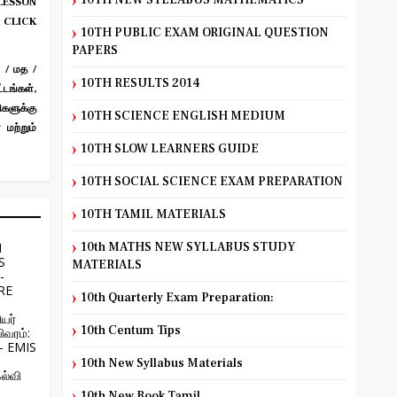
10TH NEW SYLLABUS MATHEMATICS
ESSON
 CLICK
10TH PUBLIC EXAM ORIGINAL QUESTION
PAPERS
 / மத /
10TH RESULTS 2014
டங்கள்,
ிகளுக்கு
10TH SCIENCE ENGLISH MEDIUM
மற்றும்
10TH SLOW LEARNERS GUIDE
10TH SOCIAL SCIENCE EXAM PREPARATION
10TH TAMIL MATERIALS
H
10th MATHS NEW SYLLABUS STUDY
S
MATERIALS
-
RE
10th Quarterly Exam Preparation:
யர்
10th Centum Tips
ிவரம்:
 - EMIS
10th New Syllabus Materials
ல்வி
10th New Book Tamil