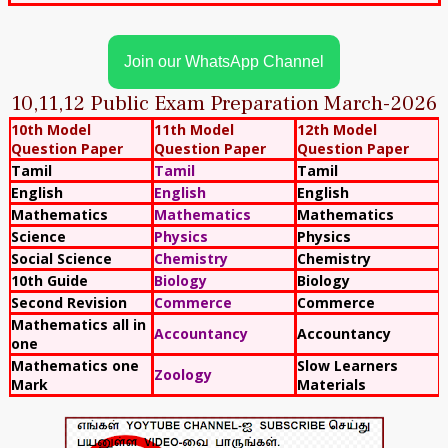
Join our WhatsApp Channel
10,11,12 Public Exam Preparation March-2026
10th Model
11th Model
12th Model
Question Paper
Question Paper
Question Paper
Tamil
Tamil
Tamil
English
English
English
Mathematics
Mathematics
Mathematics
Science
Physics
Physics
Social Science
Chemistry
Chemistry
10th Guide
Biology
Biology
Second Revision
Commerce
Commerce
Mathematics all in
Accountancy
Accountancy
one
Mathematics one
Slow Learners
Zoology
Mark
Materials