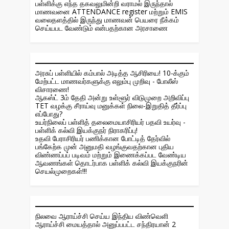
பள்ளிக்கு எந்த தகவலுமின்றி வராமல் இருந்தால்
மாணவனை ATTENDANCE register மற்றும் EMIS
வலைதளத்தில் இருந்து மாணவன் பெயரை நீக்கம்
செய்யபட வேண்டும் என்பதற்கான அரசாணை
அரசுப் பள்ளியில் கம்பால் அடித்த ஆசிரியை! 10-க்கும்
மேற்பட்ட மாணவர்களுக்கு எலும்பு முறிவு - போலீஸ்
விசாரணை!
ஆகஸ்ட் 3ம் தேதி அன்று உள்ளூர் விடுமுறை அறிவிப்பு
TET வழக்கு சீராய்வு மனுக்கள் நிலை-இறுதித் தீர்ப்பு
எப்போது?
உயர்நிலைப் பள்ளித் தலைமையாசிரியர் பதவி உயர்வு -
பள்ளிக் கல்வி இயக்குநர் நிராகரிப்பு!
உதவி பேராசிரியர் பணிக்கான போட்டித் தேர்வில்
பங்கேற்க முன் அனுமதி வழங்குவதற்கான புதிய
விண்ணப்பப் படிவம் மற்றும் இணைக்கப்பட வேண்டிய
ஆவணங்கள் தொடர்பாக பள்ளிக் கல்வி இயக்குநரின்
செயல்முறைகள்!!!
நிலவை ஆராய்ச்சி செய்ய இந்திய விண்வெளி
ஆராய்ச்சி மையத்தால் அனுப்பபட்ட சந்திரயான் 2