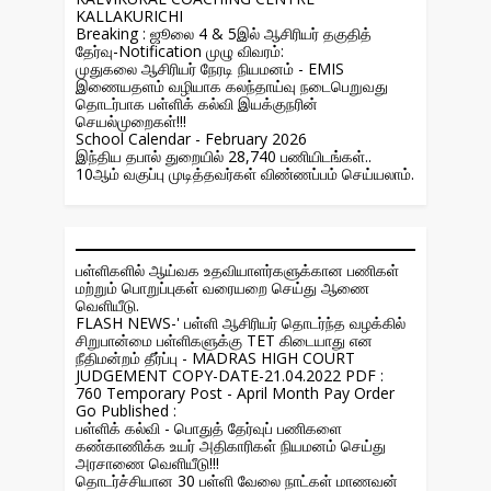
KALLAKURICHI
Breaking : ஜூலை 4 & 5இல் ஆசிரியர் தகுதித்
தேர்வு-Notification முழு விவரம்:
முதுகலை ஆசிரியர் நேரடி நியமனம் - EMIS
இணையதளம் வழியாக கலந்தாய்வு நடைபெறுவது
தொடர்பாக பள்ளிக் கல்வி இயக்குநரின்
செயல்முறைகள்!!!
School Calendar - February 2026
இந்திய தபால் துறையில் 28,740 பணியிடங்கள்..
10ஆம் வகுப்பு முடித்தவர்கள் விண்ணப்பம் செய்யலாம்.
பள்ளிகளில் ஆய்வக உதவியாளர்களுக்கான பணிகள்
மற்றும் பொறுப்புகள் வரையறை செய்து ஆணை
வெளியீடு.
FLASH NEWS-' பள்ளி ஆசிரியர் தொடர்ந்த வழக்கில்
சிறுபான்மை பள்ளிகளுக்கு TET கிடையாது என
நீதிமன்றம் தீர்ப்பு - MADRAS HIGH COURT
JUDGEMENT COPY-DATE-21.04.2022 PDF :
760 Temporary Post - April Month Pay Order
Go Published :
பள்ளிக் கல்வி - பொதுத் தேர்வுப் பணிகளை
கண்காணிக்க உயர் அதிகாரிகள் நியமனம் செய்து
அரசாணை வெளியீடு!!!
தொடர்ச்சியான 30 பள்ளி வேலை நாட்கள் மாணவன்