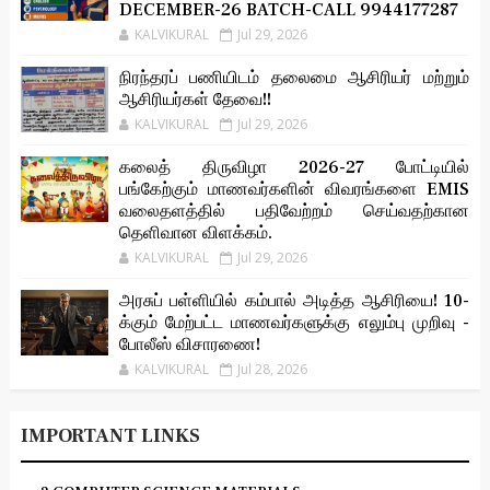
DECEMBER-26 BATCH-CALL 9944177287
KALVIKURAL
Jul 29, 2026
நிரந்தரப் பணியிடம் தலைமை ஆசிரியர் மற்றும்
ஆசிரியர்கள் தேவை!!
KALVIKURAL
Jul 29, 2026
கலைத் திருவிழா 2026-27 போட்டியில்
பங்கேற்கும் மாணவர்களின் விவரங்களை EMIS
வலைதளத்தில் பதிவேற்றம் செய்வதற்கான
தெளிவான விளக்கம்.
KALVIKURAL
Jul 29, 2026
அரசுப் பள்ளியில் கம்பால் அடித்த ஆசிரியை! 10-
க்கும் மேற்பட்ட மாணவர்களுக்கு எலும்பு முறிவு -
போலீஸ் விசாரணை!
KALVIKURAL
Jul 28, 2026
IMPORTANT LINKS