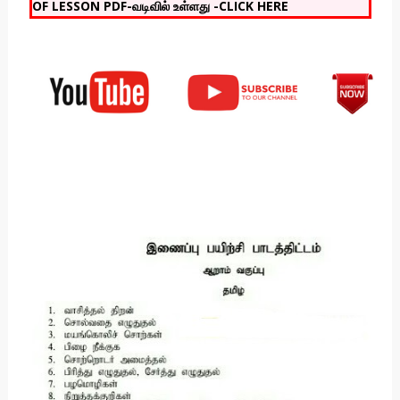
OF LESSON PDF-வடிவில் உள்ளது -CLICK HERE