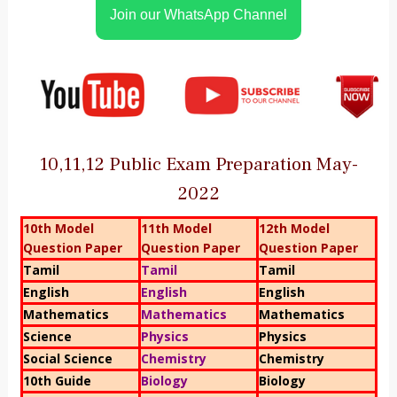
Join our WhatsApp Channel
10,11,12 Public Exam Preparation May-
2022
10th Model
11th Model
12th Model
Question Paper
Question Paper
Question Paper
Tamil
Tamil
Tamil
English
English
English
Mathematics
Mathematics
Mathematics
Science
Physics
Physics
Social Science
Chemistry
Chemistry
10th Guide
Biology
Biology