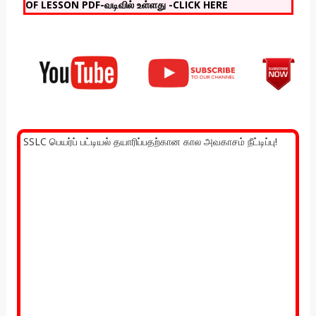
OF LESSON PDF-வடிவில் உள்ளது -CLICK HERE
SSLC பெயர்ப் பட்டியல் தயாரிப்பதற்கான கால அவகாசம் நீட்டிப்பு!