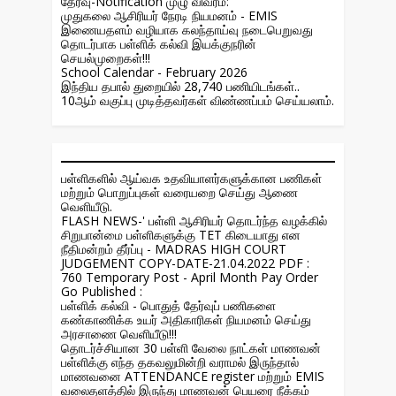
தேர்வு-Notification முழு விவரம்:
முதுகலை ஆசிரியர் நேரடி நியமனம் - EMIS
இணையதளம் வழியாக கலந்தாய்வு நடைபெறுவது
தொடர்பாக பள்ளிக் கல்வி இயக்குநரின்
செயல்முறைகள்!!!
School Calendar - February 2026
இந்திய தபால் துறையில் 28,740 பணியிடங்கள்..
10ஆம் வகுப்பு முடித்தவர்கள் விண்ணப்பம் செய்யலாம்.
பள்ளிகளில் ஆய்வக உதவியாளர்களுக்கான பணிகள்
மற்றும் பொறுப்புகள் வரையறை செய்து ஆணை
வெளியீடு.
FLASH NEWS-' பள்ளி ஆசிரியர் தொடர்ந்த வழக்கில்
சிறுபான்மை பள்ளிகளுக்கு TET கிடையாது என
நீதிமன்றம் தீர்ப்பு - MADRAS HIGH COURT
JUDGEMENT COPY-DATE-21.04.2022 PDF :
760 Temporary Post - April Month Pay Order
Go Published :
பள்ளிக் கல்வி - பொதுத் தேர்வுப் பணிகளை
கண்காணிக்க உயர் அதிகாரிகள் நியமனம் செய்து
அரசாணை வெளியீடு!!!
தொடர்ச்சியான 30 பள்ளி வேலை நாட்கள் மாணவன்
பள்ளிக்கு எந்த தகவலுமின்றி வராமல் இருந்தால்
மாணவனை ATTENDANCE register மற்றும் EMIS
வலைதளத்தில் இருந்து மாணவன் பெயரை நீக்கம்