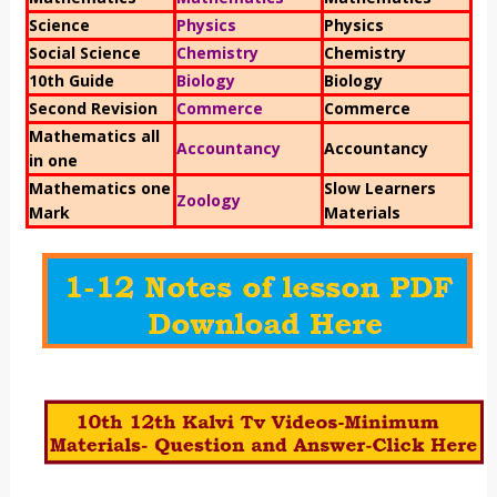
Science
Physics
Physics
Social Science
Chemistry
Chemistry
10th Guide
Biology
Biology
Second Revision
Commerce
Commerce
Mathematics all
Accountancy
Accountancy
in one
Mathematics one
Slow Learners
Zoology
Mark
Materials