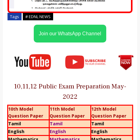
Tags
# EDNL NEWS
Join our WhatsApp Channel
10,11,12 Public Exam Preparation May-
2022
10th Model
11th Model
12th Model
Question Paper
Question Paper
Question Paper
Tamil
Tamil
Tamil
English
English
English
Mathematics
Mathematics
Mathematics