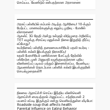
செய்யபட வேண்டும் என்பதற்கான அரசாணை
அரசுப் பள்ளியில் கம்பால் அடித்த ஆசிரியை! 10-க்கும்
மேற்பட்ட மாணவர்களுக்கு எலும்பு முறிவு - போலீஸ்
விசாரணை!
ஆகஸ்ட் 3ம் தேதி அன்று உள்ளூர் விடுமுறை அறிவிப்பு
TET வழக்கு சீராய்வு மனுக்கள் நிலை-இறுதித் தீர்ப்பு
எப்போது?
உயர்நிலைப் பள்ளித் தலைமையாசிரியர் பதவி உயர்வு -
பள்ளிக் கல்வி இயக்குநர் நிராகரிப்பு!
உதவி பேராசிரியர் பணிக்கான போட்டித் தேர்வில்
பங்கேற்க முன் அனுமதி வழங்குவதற்கான புதிய
விண்ணப்பப் படிவம் மற்றும் இணைக்கப்பட வேண்டிய
ஆவணங்கள் தொடர்பாக பள்ளிக் கல்வி இயக்குநரின்
செயல்முறைகள்!!!
நிலவை ஆராய்ச்சி செய்ய இந்திய விண்வெளி
ஆராய்ச்சி மையத்தால் அனுப்பபட்ட சந்திரயான் 2
பயனம் எப்படி இருக்கும் என்று வெளிவந்துள்ள வீடியோ:
Roadside-soup-that-affects-health:
Parental Influence on Eating Behavior