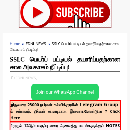
Home
EDNL NEWS
SSLC பெயர்ப் பட்டியல் தயாரிப்பதற்கான கால
அவகாசம் நீட்டிப்பு!
SSLC பெயர்ப் பட்டியல் தயாரிப்பதற்கான
கால அவகாசம் நீட்டிப்பு!
EDNL NEWS,
Join our WhatsApp Channel
Telegram Group
இதுவரை 25000 நபர்கள் கல்விக்குரலின்
-
ல் உள்ளனர். நீங்கள் உடனடியாக இணையவேண்டுமா ? Click
Here
1முதல் 12ஆம் வகுப்பு வரை அனைத்து பாடங்களுக்கும் NOTES