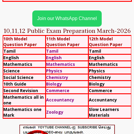
Join our WhatsApp Channel
10,11,12 Public Exam Preparation March-2026
10th Model
11th Model
12th Model
Question Paper
Question Paper
Question Paper
Tamil
Tamil
Tamil
English
English
English
Mathematics
Mathematics
Mathematics
Science
Physics
Physics
Social Science
Chemistry
Chemistry
10th Guide
Biology
Biology
Second Revision
Commerce
Commerce
Mathematics all in
Accountancy
Accountancy
one
Mathematics one
Slow Learners
Zoology
Mark
Materials