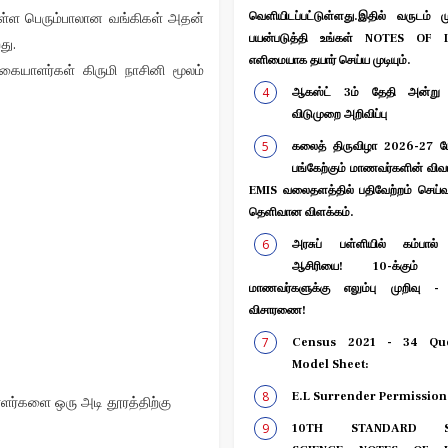
ுள்ள பெரும்பாலான வங்கிகள் அதன்
வெளியிடப்பட்டுள்ளது.இதில் வருடம் ம
பயன்படுத்தி உங்கள் NOTES OF 
து.
எளிமையாக தயார் செய்ய முடியும்.
்கையாளர்கள் கிருமி நாசினி மூலம்
ஆகஸ்ட் 3ம் தேதி அன்று 
விடுமுறை அறிவிப்பு
கலைத் திருவிழா 2026-27 போட
பங்கேற்கும் மாணவர்களின் வி
EMIS வலைதளத்தில் பதிவேற்றம் செய்
தெளிவான விளக்கம்.
அரசுப் பள்ளியில் கம்பால்
ஆசிரியை! 10-க்கும் மே
மாணவர்களுக்கு எலும்பு முறிவு -
விசாரணை!
Census 2021 - 34 Que
Model Sheet:
E.L Surrender Permission
ளர்களை ஒரு அடி தூரத்திற்கு
10TH STANDARD S