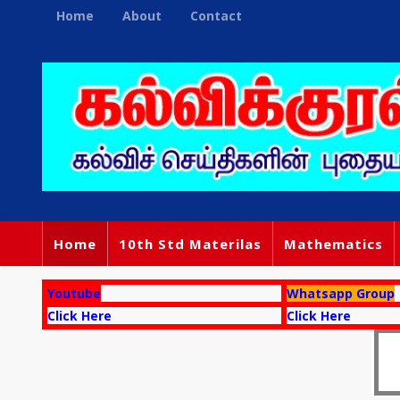
Home
About
Contact
Home
10th Std Materilas
Mathematics
Youtube
Whatsapp Group
Click Here
Click Here