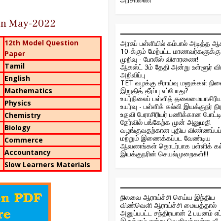
ion May-2022
12th Model Question
அரசுப் பள்ளியில் கம்பால் அடித்த ஆ
10-க்கும் மேற்பட்ட மாணவர்களுக்கு 
Paper
முறிவு - போலீஸ் விசாரணை!
Tamil
ஆகஸ்ட் 3ம் தேதி அன்று உள்ளூர் வ
அறிவிப்பு
English
TET வழக்கு சீராய்வு மனுக்கள் நில
Mathematics
இறுதித் தீர்ப்பு எப்போது?
உயர்நிலைப் பள்ளித் தலைமையாசிரிய
Physics
உயர்வு - பள்ளிக் கல்வி இயக்குநர் நிரா
உதவி பேராசிரியர் பணிக்கான போட்டி
Chemistry
தேர்வில் பங்கேற்க முன் அனுமதி
Biology
வழங்குவதற்கான புதிய விண்ணப்பப்
மற்றும் இணைக்கப்பட வேண்டிய
Commerce
ஆவணங்கள் தொடர்பாக பள்ளிக் கல
Accountancy
இயக்குநரின் செயல்முறைகள்!!!
Slow Learners Materials
நிலவை ஆராய்ச்சி செய்ய இந்திய
விண்வெளி ஆராய்ச்சி மையத்தால்
அனுப்பபட்ட சந்திரயான் 2 பயனம் எப்
இருக்கும் என்று வெளிவந்துள்ள வீ