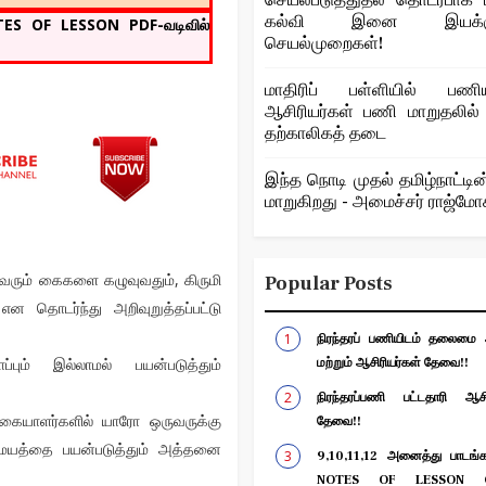
செயல்படுத்துதல் தொடர்பாக ப
கல்வி இனை இயக்குந
OTES OF LESSON PDF-வடிவில்
செயல்முறைகள்!
மாதிரிப் பள்ளியில் பணியா
ஆசிரியர்கள் பணி மாறுதலில்
தற்காலிகத் தடை
இந்த நொடி முதல் தமிழ்நாட்டின
மாறுகிறது - அமைச்சர் ராஜ்ம
ரும் கைகளை கழுவுவதும், கிருமி
Popular Posts
ன தொடர்ந்து அறிவுறுத்தப்பட்டு
நிரந்தரப் பணியிடம் தலைமை ஆ
ும் இல்லாமல் பயன்படுத்தும்
மற்றும் ஆசிரியர்கள் தேவை!!
நிரந்தரப்பணி பட்டதாரி ஆசிர
க்கையாளர்களில் யாரோ ஒருவருக்கு
தேவை!!
 மையத்தை பயன்படுத்தும் அத்தனை
9,10,11,12 அனைத்து பாடங்கள
NOTES OF LESSON G