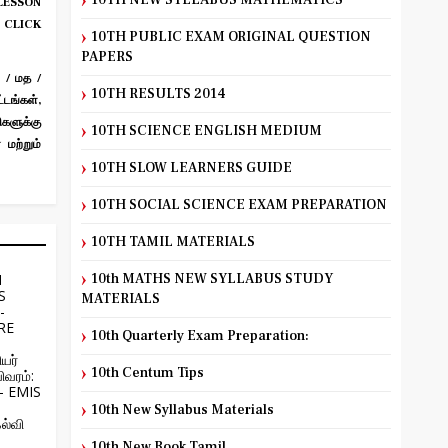
10TH NEW SYLLABUS MATHEMATICS
ESSON
 CLICK
10TH PUBLIC EXAM ORIGINAL QUESTION
PAPERS
 / மத /
10TH RESULTS 2014
டங்கள்,
ிகளுக்கு
10TH SCIENCE ENGLISH MEDIUM
மற்றும்
10TH SLOW LEARNERS GUIDE
10TH SOCIAL SCIENCE EXAM PREPARATION
10TH TAMIL MATERIALS
H
10th MATHS NEW SYLLABUS STUDY
S
MATERIALS
-
RE
10th Quarterly Exam Preparation:
யர்
10th Centum Tips
ிவரம்:
 - EMIS
10th New Syllabus Materials
ல்வி
10th New Book Tamil