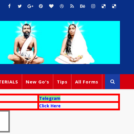
TERIALS
New Go's
Tips
All Forms
Telegram
Click Here