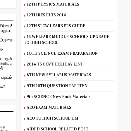
12TH PHYSICS MATERIALS
12TH RESULTS 2014
சிரியை!
12TH SLOW LEARNERS GUIDE
எலும்பு
15 WELFARE MIDDLE SCHOOLS UPGRADE
ிடுமுறை
TO HIGH SCHOOL:
ை-
1OTH SCIENCE EXAM PRAPARATION
ர் பதவி
கரிப்பு!
2014 TNGOVT HOLIDAY LIST
த்
8TH NEW SYLLABUS MATERIALS
 படிவம்
9TH 10TH QUESTION PARTTEN
்வி
9th SCIENCE New Book Materials
AEO EXAM MATERIALS
AEO TO HIGH SCHOOL HM
படி
AIDED SCHOOL RELATED POST
டியோ: