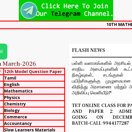
10TH MATHEMATICS TA
FLASH NEWS
el
on March-2026
பள்ளி வளாகங்களில் அரசியல் 
சாதிய அமைப்புகளின் கூட்ட
r
12th Model Question Paper
நிகழ்வுகள், சடங்குகள் ம
Tamil
பயிற்சிகளுக்கு முழுமைய
English
விதித்து அரசாணை மற்றும் அ
Mathematics
அறிவிப்பு வெளியீடு!*
Physics
Chemistry
TET ONLINE CLASS FOR P
Biology
AND PAPER 2 ADMIS
Commerce
GOING ON DECEMBE
BATCH-CALL 9944177287
Accountancy
Slow Learners Materials