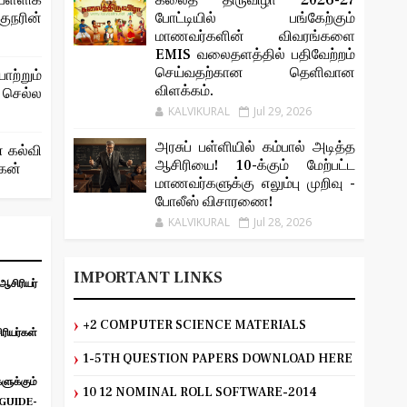
ள்ளிக்
கலைத் திருவிழா 2026-27
ரின்
போட்டியில் பங்கேற்கும்
மாணவர்களின் விவரங்களை
EMIS வலைதளத்தில் பதிவேற்றம்
செய்வதற்கான தெளிவான
ற்றும்
விளக்கம்.
 செல்ல
KALVIKURAL
Jul 29, 2026
அரசுப் பள்ளியில் கம்பால் அடித்த
் கல்வி
ஆசிரியை! 10-க்கும் மேற்பட்ட
ோகன்
மாணவர்களுக்கு எலும்பு முறிவு -
போலீஸ் விசாரணை!
KALVIKURAL
Jul 28, 2026
IMPORTANT LINKS
சிரியர்
+2 COMPUTER SCIENCE MATERIALS
ியர்கள்
1-5TH QUESTION PAPERS DOWNLOAD HERE
ுக்கும்
10 12 NOMINAL ROLL SOFTWARE-2014
UIDE-