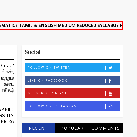
MIL & ENGLISH MEDIUM REDUCED SYLLABUS FULL PORTION 7 M
Social
/ மத /
FOLLOW ON TWITTER
ங்கள்,
ற்றும்
LIKE ON FACEBOOK
ான தடை
ரசிதழ்
SUBSCRIBE ON YOUTUBE
FOLLOW ON INSTAGRAM
APER 1
SION
R-26
RECENT
POPULAR
COMMENTS