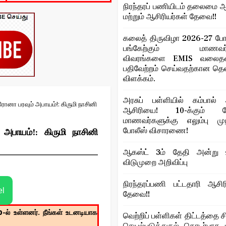
நிரந்தரப் பணியிடம் தலைமை ஆ
மற்றும் ஆசிரியர்கள் தேவை!!
கலைத் திருவிழா 2026-27 போட
பங்கேற்கும் மாணவர்
விவரங்களை EMIS வலைதளத
பதிவேற்றம் செய்வதற்கான த
விளக்கம்.
அரசுப் பள்ளியில் கம்பால் 
ோனா பரவும் அபாயம்!: கிருமி நாசினி
ஆசிரியை! 10-க்கும் மேற
மாணவர்களுக்கு எலும்பு மு
போலீஸ் விசாரணை!
அபாயம்!: கிருமி நாசினி
ஆகஸ்ட் 3ம் தேதி அன்று உ
விடுமுறை அறிவிப்பு
நிரந்தரப்பணி பட்டதாரி ஆசிர
el
தேவை!!
p
-ல் உள்ளனர். நீங்கள் உடனடியாக
வெற்றிப் பள்ளிகள் திட்டத்தை ச