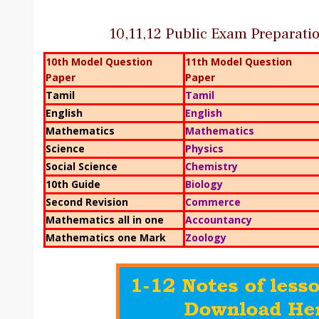
10,11,12 Public Exam Preparat
10th Model Question
11th Model Question
Paper
Paper
Tamil
Tamil
English
English
Mathematics
Mathematics
Science
Physics
Social Science
Chemistry
10th Guide
Biology
Second Revision
Commerce
Mathematics all in one
Accountancy
Mathematics one Mark
Zoology