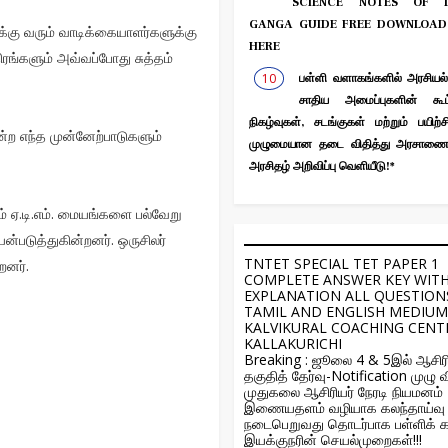
SCIENCE NOTES OF L
GANGA GUIDE FREE DOWNLOAD
க்கு வரும் வாடிக்கையாளர்களுக்கு
HERE
திரங்களும் அவ்வப்போது சுத்தம்
பள்ளி வளாகங்களில் அரசியல்
சாதிய அமைப்புகளின் கூட்
நிகழ்வுகள், சடங்குகள் மற்றும் பயிற்ச
்ற எந்த முன்னேற்பாடுகளும்
முழுமையான தடை விதித்து அரசாணை 
அரசிதழ் அறிவிப்பு வெளியீடு!*
ம் ஏ.டி.எம். மையங்களை பல்வேறு
ன்படுத்துகின்றனர். ஒருசிலர்
TNTET SPECIAL TET PAPER 1
றனர்.
COMPLETE ANSWER KEY WIT
EXPLANATION ALL QUESTION
TAMIL AND ENGLISH MEDIUM
KALVIKURAL COACHING CENT
KALLAKURICHI
Breaking : ஜூலை 4 & 5இல் ஆசிரி
தகுதித் தேர்வு-Notification முழு வ
முதுகலை ஆசிரியர் நேரடி நியமனம்
இணையதளம் வழியாக கலந்தாய்வு
நடைபெறுவது தொடர்பாக பள்ளிக் க
இயக்குநரின் செயல்முறைகள்!!!