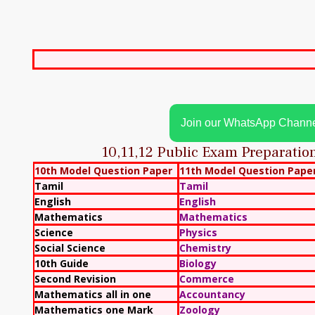
Join our WhatsApp Chann
10,11,12 Public Exam Preparati
10th Model Question Paper
11th Model Question Pape
Tamil
Tamil
English
English
Mathematics
Mathematics
Science
Physics
Social Science
Chemistry
10th Guide
Biology
Second Revision
Commerce
Mathematics all in one
Accountancy
Mathematics one Mark
Zoology