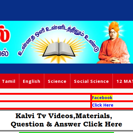
Tamil
English
Science
Social Science
12 MA
Facebook
Click Here