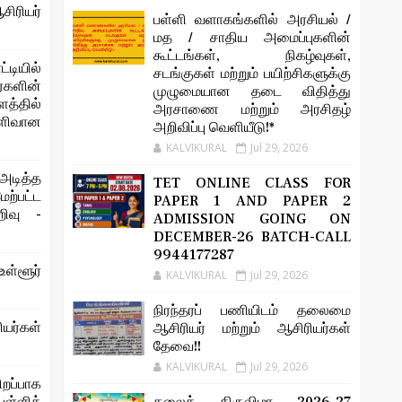
சிரியர்
பள்ளி வளாகங்களில் அரசியல் /
மத / சாதிய அமைப்புகளின்
கூட்டங்கள், நிகழ்வுகள்,
்டியில்
சடங்குகள் மற்றும் பயிற்சிகளுக்கு
களின்
முழுமையான தடை விதித்து
்தில்
அரசாணை மற்றும் அரசிதழ்
ெளிவான
அறிவிப்பு வெளியீடு!*
KALVIKURAL
Jul 29, 2026
அடித்த
TET ONLINE CLASS FOR
்பட்ட
PAPER 1 AND PAPER 2
றிவு -
ADMISSION GOING ON
DECEMBER-26 BATCH-CALL
9944177287
ள்ளூர்
KALVIKURAL
Jul 29, 2026
நிரந்தரப் பணியிடம் தலைமை
ியர்கள்
ஆசிரியர் மற்றும் ஆசிரியர்கள்
தேவை!!
KALVIKURAL
Jul 29, 2026
ிறப்பாக