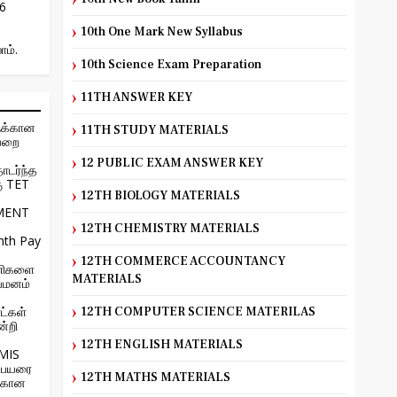
26
10th One Mark New Syllabus
ாம்.
10th Science Exam Preparation
11TH ANSWER KEY
ுக்கான
11TH STUDY MATERIALS
ையறை
12 PUBLIC EXAM ANSWER KEY
ொடர்ந்த
கு TET
12TH BIOLOGY MATERIALS
MENT
12TH CHEMISTRY MATERIALS
nth Pay
12TH COMMERCE ACCOUNTANCY
 பணிகளை
MATERIALS
யமனம்
ட்கள்
12TH COMPUTER SCIENCE MATERILAS
்றி
12TH ENGLISH MATERIALS
EMIS
பெயரை
12TH MATHS MATERIALS
ற்கான