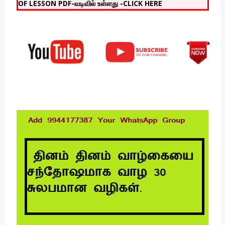
OF LESSON PDF-வடிவில் உள்ளது -CLICK HERE