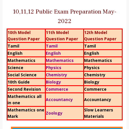
10,11,12 Public Exam Preparation May-
2022
10th Model
11th Model
12th Model
Question Paper
Question Paper
Question Paper
Tamil
Tamil
Tamil
English
English
English
Mathematics
Mathematics
Mathematics
Science
Physics
Physics
Social Science
Chemistry
Chemistry
10th Guide
Biology
Biology
Second Revision
Commerce
Commerce
Mathematics all
Accountancy
Accountancy
in one
Mathematics one
Slow Learners
Zoology
Mark
Materials