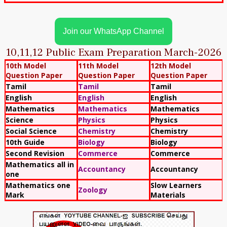
Join our WhatsApp Channel
10,11,12 Public Exam Preparation March-2026
10th Model
11th Model
12th Model
Question Paper
Question Paper
Question Paper
Tamil
Tamil
Tamil
English
English
English
Mathematics
Mathematics
Mathematics
Science
Physics
Physics
Social Science
Chemistry
Chemistry
10th Guide
Biology
Biology
Second Revision
Commerce
Commerce
Mathematics all in
Accountancy
Accountancy
one
Mathematics one
Slow Learners
Zoology
Mark
Materials