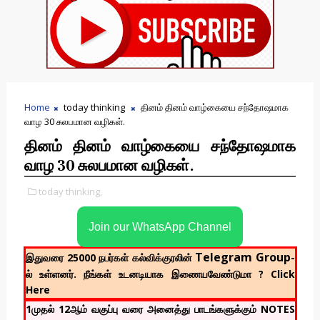
Home
today thinking
தினம் தினம் வாழ்கையை சந்தோஷமாக
வாழ 30 சுலபமான வழிகள்.
தினம் தினம் வாழ்கையை சந்தோஷமாக
வாழ 30 சுலபமான வழிகள்.
today thinking,
Join our WhatsApp Channel
Telegram Group
இதுவரை 25000 நபர்கள் கல்விக்குரலின்
-
ல் உள்ளனர். நீங்கள் உடனடியாக இணையவேண்டுமா ? Click
Here
1முதல் 12ஆம் வகுப்பு வரை அனைத்து பாடங்களுக்கும் NOTES