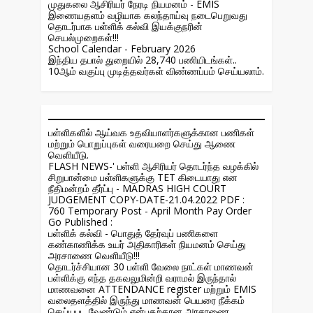
முதுகலை ஆசிரியர் நேரடி நியமனம் - EMIS
இணையதளம் வழியாக கலந்தாய்வு நடைபெறுவது
தொடர்பாக பள்ளிக் கல்வி இயக்குநரின்
செயல்முறைகள்!!!
School Calendar - February 2026
இந்திய தபால் துறையில் 28,740 பணியிடங்கள்..
10ஆம் வகுப்பு முடித்தவர்கள் விண்ணப்பம் செய்யலாம்.
பள்ளிகளில் ஆய்வக உதவியாளர்களுக்கான பணிகள்
மற்றும் பொறுப்புகள் வரையறை செய்து ஆணை
வெளியீடு.
FLASH NEWS-' பள்ளி ஆசிரியர் தொடர்ந்த வழக்கில்
சிறுபான்மை பள்ளிகளுக்கு TET கிடையாது என
நீதிமன்றம் தீர்ப்பு - MADRAS HIGH COURT
JUDGEMENT COPY-DATE-21.04.2022 PDF :
760 Temporary Post - April Month Pay Order
Go Published :
பள்ளிக் கல்வி - பொதுத் தேர்வுப் பணிகளை
கண்காணிக்க உயர் அதிகாரிகள் நியமனம் செய்து
அரசாணை வெளியீடு!!!
தொடர்ச்சியான 30 பள்ளி வேலை நாட்கள் மாணவன்
பள்ளிக்கு எந்த தகவலுமின்றி வராமல் இருந்தால்
மாணவனை ATTENDANCE register மற்றும் EMIS
வலைதளத்தில் இருந்து மாணவன் பெயரை நீக்கம்
செய்யபட வேண்டும் என்பதற்கான அரசாணை