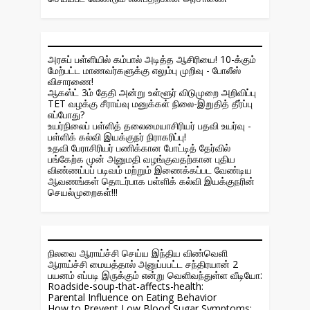
அரசுப் பள்ளியில் கம்பால் அடித்த ஆசிரியை! 10-க்கும்
மேற்பட்ட மாணவர்களுக்கு எலும்பு முறிவு - போலீஸ்
விசாரணை!
ஆகஸ்ட் 3ம் தேதி அன்று உள்ளூர் விடுமுறை அறிவிப்பு
TET வழக்கு சீராய்வு மனுக்கள் நிலை-இறுதித் தீர்ப்பு
எப்போது?
உயர்நிலைப் பள்ளித் தலைமையாசிரியர் பதவி உயர்வு -
பள்ளிக் கல்வி இயக்குநர் நிராகரிப்பு!
உதவி பேராசிரியர் பணிக்கான போட்டித் தேர்வில்
பங்கேற்க முன் அனுமதி வழங்குவதற்கான புதிய
விண்ணப்பப் படிவம் மற்றும் இணைக்கப்பட வேண்டிய
ஆவணங்கள் தொடர்பாக பள்ளிக் கல்வி இயக்குநரின்
செயல்முறைகள்!!!
நிலவை ஆராய்ச்சி செய்ய இந்திய விண்வெளி
ஆராய்ச்சி மையத்தால் அனுப்பபட்ட சந்திரயான் 2
பயனம் எப்படி இருக்கும் என்று வெளிவந்துள்ள வீடியோ:
Roadside-soup-that-affects-health:
Parental Influence on Eating Behavior
How to Prevent Low Blood Sugar Symptoms: