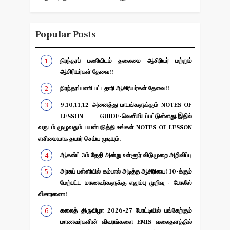
Popular Posts
நிரந்தரப் பணியிடம் தலைமை ஆசிரியர் மற்றும்
ஆசிரியர்கள் தேவை!!
நிரந்தரப்பணி பட்டதாரி ஆசிரியர்கள் தேவை!!
9,10,11,12 அனைத்து பாடங்களுக்கும் NOTES OF
LESSON GUIDE-வெளியிடப்பட்டுள்ளது.இதில்
வருடம் முழுவதும் பயன்படுத்தி உங்கள் NOTES OF LESSON
எளிமையாக தயார் செய்ய முடியும்.
ஆகஸ்ட் 3ம் தேதி அன்று உள்ளூர் விடுமுறை அறிவிப்பு
அரசுப் பள்ளியில் கம்பால் அடித்த ஆசிரியை! 10-க்கும்
மேற்பட்ட மாணவர்களுக்கு எலும்பு முறிவு - போலீஸ்
விசாரணை!
கலைத் திருவிழா 2026-27 போட்டியில் பங்கேற்கும்
மாணவர்களின் விவரங்களை EMIS வலைதளத்தில்