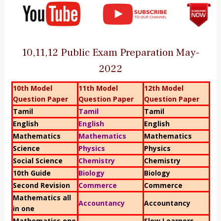
10,11,12 Public Exam Preparation May-
2022
10th Model
11th Model
12th Model
Question Paper
Question Paper
Question Paper
Tamil
Tamil
Tamil
English
English
English
Mathematics
Mathematics
Mathematics
Science
Physics
Physics
Social Science
Chemistry
Chemistry
10th Guide
Biology
Biology
Second Revision
Commerce
Commerce
Mathematics all
Accountancy
Accountancy
in one
Mathematics one
Slow Learners