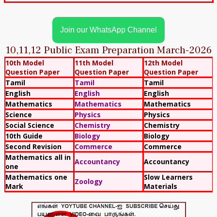
Join our WhatsApp Channel
10,11,12 Public Exam Preparation March-2026
10th Model
11th Model
12th Model
Question Paper
Question Paper
Question Paper
Tamil
Tamil
Tamil
English
English
English
Mathematics
Mathematics
Mathematics
Science
Physics
Physics
Social Science
Chemistry
Chemistry
10th Guide
Biology
Biology
Second Revision
Commerce
Commerce
Mathematics all in
Accountancy
Accountancy
one
Mathematics one
Slow Learners
Zoology
Mark
Materials