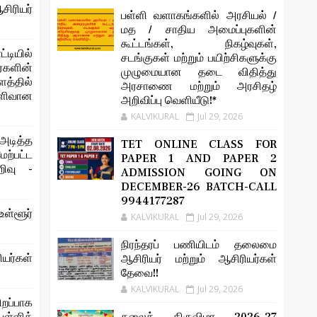
சிரியர்
பள்ளி வளாகங்களில் அரசியல் /
மத / சாதிய அமைப்புகளின்
கூட்டங்கள், நிகழ்வுகள்,
்டியில்
சடங்குகள் மற்றும் பயிற்சிகளுக்கு
களின்
முழுமையான தடை விதித்து
்தில்
அரசாணை மற்றும் அரசிதழ்
ெளிவான
அறிவிப்பு வெளியீடு!*
KALVIKURAL
Jul 29, 2026
அடித்த
TET ONLINE CLASS FOR
்பட்ட
PAPER 1 AND PAPER 2
றிவு -
ADMISSION GOING ON
DECEMBER-26 BATCH-CALL
9944177287
ள்ளூர்
KALVIKURAL
Jul 29, 2026
நிரந்தரப் பணியிடம் தலைமை
ியர்கள்
ஆசிரியர் மற்றும் ஆசிரியர்கள்
தேவை!!
KALVIKURAL
Jul 29, 2026
ிறப்பாக