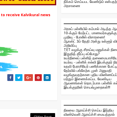
நீக்கம் செய்யபட வேண்டும் என்பத
அரசாணை
o receive Kalvikural news
அரசுப் பள்ளியில் கம்பால் அடித்த ஆ
10-க்கும் மேற்பட்ட மாணவர்களுக்கு 
முறிவு - போலீஸ் விசாரணை!
ஆகஸ்ட் 3ம் தேதி அன்று உள்ளூர் வ
அறிவிப்பு
TET வழக்கு சீராய்வு மனுக்கள் நில
இறுதித் தீர்ப்பு எப்போது?
உயர்நிலைப் பள்ளித் தலைமையாசிரிய
உயர்வு - பள்ளிக் கல்வி இயக்குநர் நிரா
உதவி பேராசிரியர் பணிக்கான போட்டி
தேர்வில் பங்கேற்க முன் அனுமதி
வழங்குவதற்கான புதிய விண்ணப்பப்
மற்றும் இணைக்கப்பட வேண்டிய
ஆவணங்கள் தொடர்பாக பள்ளிக் கல
இயக்குநரின் செயல்முறைகள்!!!
நிலவை ஆராய்ச்சி செய்ய இந்திய
விண்வெளி ஆராய்ச்சி மையத்தால்
Older Post