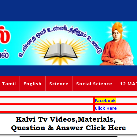
Tamil
English
Science
Social Science
12 MA
Facebook
Click Here