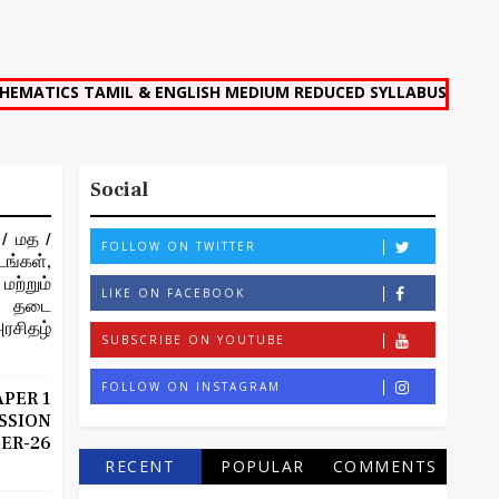
AMIL & ENGLISH MEDIUM REDUCED SYLLABUS FULL PORTION 7 
Social
/ மத /
FOLLOW ON TWITTER
ங்கள்,
ற்றும்
LIKE ON FACEBOOK
ான தடை
ரசிதழ்
SUBSCRIBE ON YOUTUBE
FOLLOW ON INSTAGRAM
APER 1
SION
R-26
RECENT
POPULAR
COMMENTS