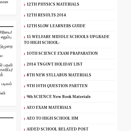
ற்கான
12TH PHYSICS MATERIALS
12TH RESULTS 2014
12TH SLOW LEARNERS GUIDE
சிரியை!
எலும்பு
15 WELFARE MIDDLE SCHOOLS UPGRADE
TO HIGH SCHOOL:
ிடுமுறை
1OTH SCIENCE EXAM PRAPARATION
ை-
2014 TNGOVT HOLIDAY LIST
ர் பதவி
கரிப்பு!
த்
8TH NEW SYLLABUS MATERIALS
 படிவம்
9TH 10TH QUESTION PARTTEN
்வி
9th SCIENCE New Book Materials
AEO EXAM MATERIALS
AEO TO HIGH SCHOOL HM
AIDED SCHOOL RELATED POST