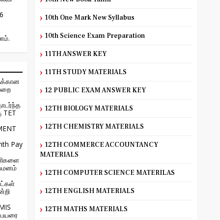
26
10th One Mark New Syllabus
10th Science Exam Preparation
ாம்.
11TH ANSWER KEY
11TH STUDY MATERIALS
ுக்கான
ையறை
12 PUBLIC EXAM ANSWER KEY
ொடர்ந்த
12TH BIOLOGY MATERIALS
கு TET
12TH CHEMISTRY MATERIALS
MENT
nth Pay
12TH COMMERCE ACCOUNTANCY
MATERIALS
 பணிகளை
யமனம்
12TH COMPUTER SCIENCE MATERILAS
ட்கள்
்றி
12TH ENGLISH MATERIALS
EMIS
12TH MATHS MATERIALS
பெயரை