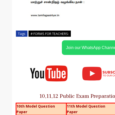
Tags
# FORMS FOR TEACHERS:
Join our WhatsApp Chann
10,11,12 Public Exam Preparat
10th Model Question
11th Model Question
Paper
Paper