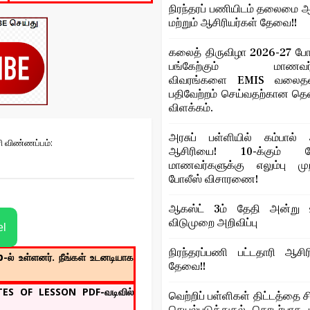
நிரந்தரப் பணியிடம் தலைமை ஆ
மற்றும் ஆசிரியர்கள் தேவை!!
கலைத் திருவிழா 2026-27 போட
பங்கேற்கும் மாணவர்
விவரங்களை EMIS வலைதளத
பதிவேற்றம் செய்வதற்கான த
விளக்கம்.
அரசுப் பள்ளியில் கம்பால் 
ரி விண்ணப்பம்:
ஆசிரியை! 10-க்கும் மேற
மாணவர்களுக்கு எலும்பு மு
போலீஸ் விசாரணை!
ஆகஸ்ட் 3ம் தேதி அன்று உ
விடுமுறை அறிவிப்பு
el
நிரந்தரப்பணி பட்டதாரி ஆசிர
p
-ல் உள்ளனர். நீங்கள் உடனடியாக
தேவை!!
OTES OF LESSON PDF-வடிவில்
வெற்றிப் பள்ளிகள் திட்டத்தை ச