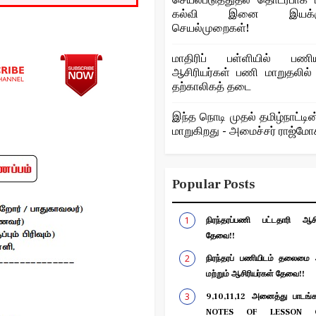
செயல்படுத்துதல் தொடர்பாக ப
கல்வி இனை இயக்குந
செயல்முறைகள்!
மாதிரிப் பள்ளியில் பணியா
ஆசிரியர்கள் பணி மாறுதலில்
தற்காலிகத் தடை
இந்த நொடி முதல் தமிழ்நாட்டின
மாறுகிறது - அமைச்சர் ராஜ்ம
Popular Posts
நிரந்தரப்பணி பட்டதாரி ஆசிர
தேவை!!
நிரந்தரப் பணியிடம் தலைமை ஆ
மற்றும் ஆசிரியர்கள் தேவை!!
9,10,11,12 அனைத்து பாடங்கள
NOTES OF LESSON G