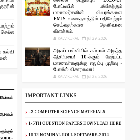
ள்ளிக்
கலைத் திருவிழா 2026-27
ரின்
போட்டியில் பங்கேற்கும்
மாணவர்களின் விவரங்களை
EMIS வலைதளத்தில் பதிவேற்றம்
செய்வதற்கான தெளிவான
ற்றும்
விளக்கம்.
 செல்ல
KALVIKURAL
Jul 29, 2026
அரசுப் பள்ளியில் கம்பால் அடித்த
் கல்வி
ஆசிரியை! 10-க்கும் மேற்பட்ட
ோகன்
மாணவர்களுக்கு எலும்பு முறிவு -
போலீஸ் விசாரணை!
KALVIKURAL
Jul 28, 2026
IMPORTANT LINKS
ியர்கள்
+2 COMPUTER SCIENCE MATERIALS
சிரியர்
1-5TH QUESTION PAPERS DOWNLOAD HERE
ுக்கும்
10 12 NOMINAL ROLL SOFTWARE-2014
UIDE-