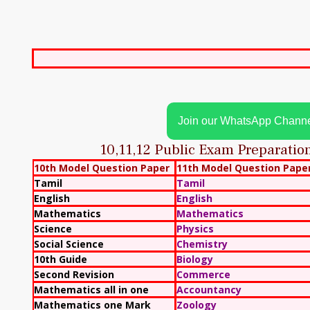
Join our WhatsApp Chann
10,11,12 Public Exam Preparati
10th Model Question Paper
11th Model Question Pape
Tamil
Tamil
English
English
Mathematics
Mathematics
Science
Physics
Social Science
Chemistry
10th Guide
Biology
Second Revision
Commerce
Mathematics all in one
Accountancy
Mathematics one Mark
Zoology