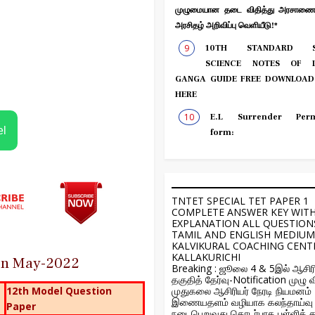
முழுமையான தடை விதித்து அரசாணை 
அரசிதழ் அறிவிப்பு வெளியீடு!*
10TH STANDARD S
SCIENCE NOTES OF L
GANGA GUIDE FREE DOWNLOAD
HERE
E.L Surrender Perm
el
form:
TNTET SPECIAL TET PAPER 1
COMPLETE ANSWER KEY WIT
EXPLANATION ALL QUESTION
TAMIL AND ENGLISH MEDIUM
KALVIKURAL COACHING CENT
KALLAKURICHI
ion May-2022
Breaking : ஜூலை 4 & 5இல் ஆசிரி
தகுதித் தேர்வு-Notification முழு வ
12th Model Question
முதுகலை ஆசிரியர் நேரடி நியமனம்
இணையதளம் வழியாக கலந்தாய்வு
Paper
நடைபெறுவது தொடர்பாக பள்ளிக் க