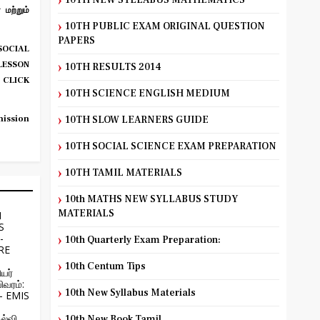
10TH NEW SYLLABUS MATHEMATICS
மற்றும்
10TH PUBLIC EXAM ORIGINAL QUESTION
PAPERS
OCIAL
ESSON
10TH RESULTS 2014
 CLICK
10TH SCIENCE ENGLISH MEDIUM
ission
10TH SLOW LEARNERS GUIDE
10TH SOCIAL SCIENCE EXAM PREPARATION
10TH TAMIL MATERIALS
10th MATHS NEW SYLLABUS STUDY
MATERIALS
H
S
-
10th Quarterly Exam Preparation:
RE
10th Centum Tips
யர்
ிவரம்:
10th New Syllabus Materials
 - EMIS
ல்வி
10th New Book Tamil