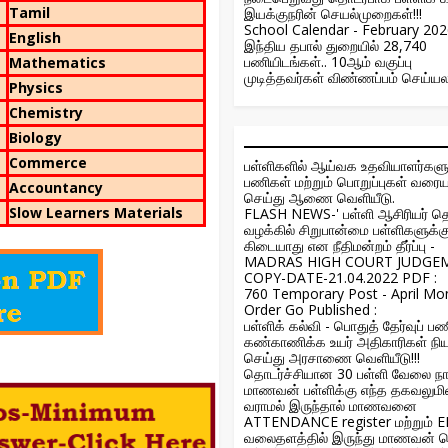
Tamil
இயக்குநரின் செயல்முறைகள்!!!
School Calendar - February 20
English
இந்திய தபால் துறையில் 28,740
பணியிடங்கள்.. 10ஆம் வகுப்பு
Mathematics
முடித்தவர்கள் விண்ணப்பம் செய்யல
Physics
Chemistry
Biology
Commerce
பள்ளிகளில் ஆய்வக உதவியாளர்கள
பணிகள் மற்றும் பொறுப்புகள் வர
Accountancy
செய்து ஆணை வெளியீடு.
Slow Learners Materials
FLASH NEWS-' பள்ளி ஆசிரியர் த
வழக்கில் சிறுபான்மை பள்ளிகளுக்
கிடையாது என நீதிமன்றம் தீர்ப்பு -
MADRAS HIGH COURT JUDGE
COPY-DATE-21.04.2022 PDF :
760 Temporary Post - April Mo
Order Go Published :
பள்ளிக் கல்வி - பொதுத் தேர்வுப்
கண்காணிக்க உயர் அதிகாரிகள் நி
செய்து அரசாணை வெளியீடு!!!
தொடர்ச்சியான 30 பள்ளி வேலை நா
மாணவன் பள்ளிக்கு எந்த தகவலுமின
வராமல் இருந்தால் மாணவனை
ATTENDANCE register மற்றும் 
வலைதளத்தில் இருந்து மாணவன் 