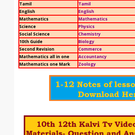
Tamil
Tamil
English
English
Mathematics
Mathematics
Science
Physics
Social Science
Chemistry
10th Guide
Biology
Second Revision
Commerce
Mathematics all in one
Accountancy
Mathematics one Mark
Zoology