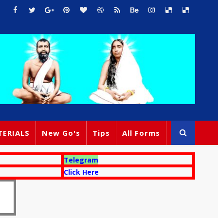
TERIALS
New Go's
Tips
All Forms
Telegram
Click Here