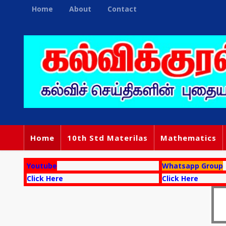
Home
About
Contact
Home
10th Std Materilas
Mathematics
Youtube
Whatsapp Group
Click Here
Click Here