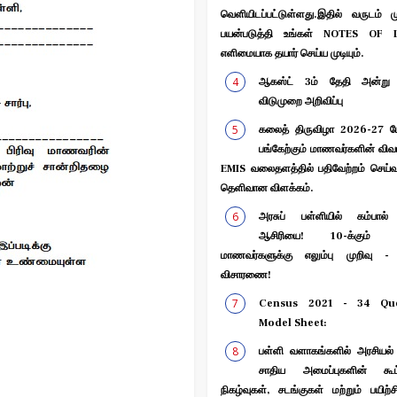
வெளியிடப்பட்டுள்ளது.இதில் வருடம் ம
பயன்படுத்தி உங்கள் NOTES OF 
எளிமையாக தயார் செய்ய முடியும்.
ஆகஸ்ட் 3ம் தேதி அன்று 
விடுமுறை அறிவிப்பு
கலைத் திருவிழா 2026-27 போட
பங்கேற்கும் மாணவர்களின் வி
EMIS வலைதளத்தில் பதிவேற்றம் செய்
தெளிவான விளக்கம்.
அரசுப் பள்ளியில் கம்பால்
ஆசிரியை! 10-க்கும் மே
மாணவர்களுக்கு எலும்பு முறிவு -
விசாரணை!
Census 2021 - 34 Que
Model Sheet:
பள்ளி வளாகங்களில் அரசியல்
சாதிய அமைப்புகளின் கூட்
நிகழ்வுகள், சடங்குகள் மற்றும் பயிற்ச