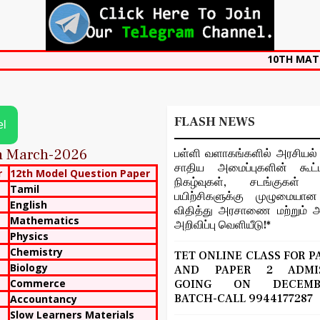
10TH MATHEMATICS T
FLASH NEWS
el
on March-2026
பள்ளி வளாகங்களில் அரசியல் 
சாதிய அமைப்புகளின் கூட்ட
r
12th Model Question Paper
நிகழ்வுகள், சடங்குகள் ம
Tamil
பயிற்சிகளுக்கு முழுமைய
English
விதித்து அரசாணை மற்றும் அ
Mathematics
அறிவிப்பு வெளியீடு!*
Physics
Chemistry
TET ONLINE CLASS FOR P
Biology
AND PAPER 2 ADMIS
Commerce
GOING ON DECEMBE
BATCH-CALL 9944177287
Accountancy
Slow Learners Materials